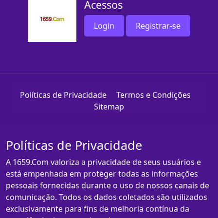
Acessos
Login
Registrar-se
Políticas de Privacidade
Termos e Condições
Sitemap
Políticas de Privacidade
A 1659.Com valoriza a privacidade de seus usuários e
está empenhada em proteger todas as informações
pessoais fornecidas durante o uso de nossos canais de
comunicação. Todos os dados coletados são utilizados
exclusivamente para fins de melhoria contínua da