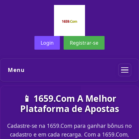
Login
Registrar-se
Menu
📱 1659.Com A Melhor
Plataforma de Apostas
Cadastre-se na 1659.Com para ganhar bônus no
cadastro e em cada recarga. Com a 1659.Com,