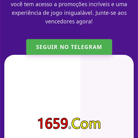
você tem acesso a promoções incríveis e uma
experiência de jogo inigualável. Junte-se aos
vencedores agora!
SEGUIR NO TELEGRAM