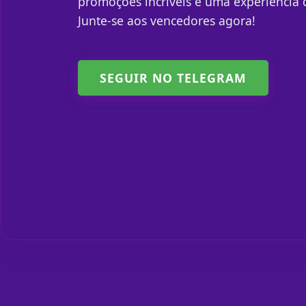
promoções incríveis e uma experiência d
Junte-se aos vencedores agora!
SEGUIR NO TELEGRAM