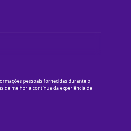
formações pessoais fornecidas durante o
ns de melhoria contínua da experiência de