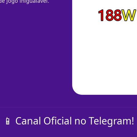
e jogo inigualável.
📱 Canal Oficial no Telegram!