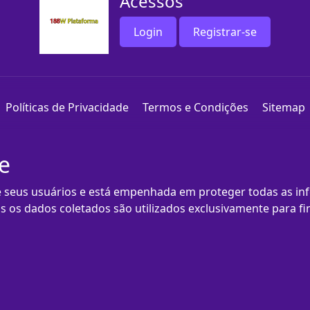
Acessos
Login
Registrar-se
Políticas de Privacidade
Termos e Condições
Sitemap
de
de seus usuários e está empenhada em proteger todas as in
 os dados coletados são utilizados exclusivamente para fi