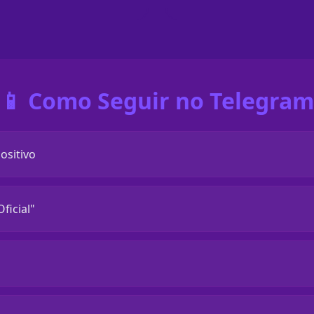
📱 Como Seguir no Telegram
ositivo
ficial"