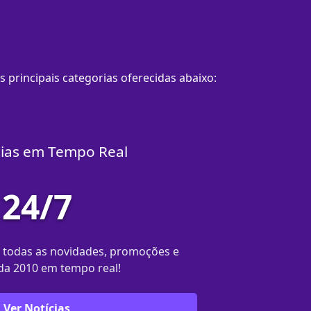
 principais categorias oferecidas abaixo:
cias em Tempo Real
24/7
e todas as novidades, promoções e
da 2010 em tempo real!
Ver Notícias