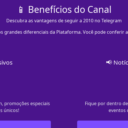
📱 Benefícios do Canal
Descubra as vantagens de seguir a 2010 no Telegram
 grandes diferenciais da Plataforma. Você pode conferir as
sivos
📢 Notí
m, promoções especiais
Fique por dentro d
s únicos!
eventos 