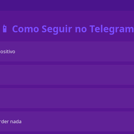
📱 Como Seguir no Telegram
ositivo
erder nada