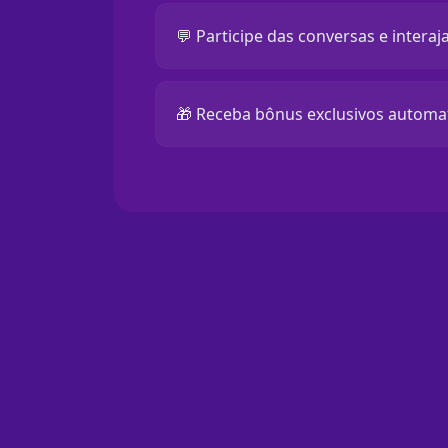
💬 Participe das conversas e interaj
🎁 Receba bônus exclusivos autom