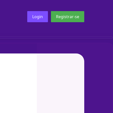
Login
Registrar-se