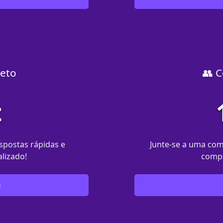
reto
👥 
t
espostas rápidas e
Junte-se a uma com
lizado!
compa
e