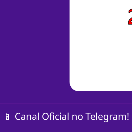
📱 Canal Oficial no Telegram!