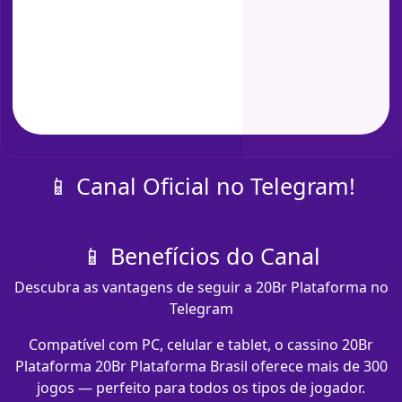
📱 Canal Oficial no Telegram!
📱 Benefícios do Canal
Descubra as vantagens de seguir a 20Br Plataforma no
Telegram
Compatível com PC, celular e tablet, o cassino 20Br
Plataforma 20Br Plataforma Brasil oferece mais de 300
jogos — perfeito para todos os tipos de jogador.