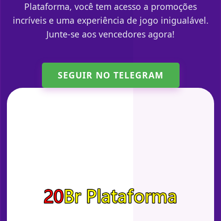
Plataforma, você tem acesso a promoções
incríveis e uma experiência de jogo inigualável.
Junte-se aos vencedores agora!
SEGUIR NO TELEGRAM