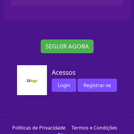
SEGUIR AGORA
Acessos
Login
Registrar-se
Políticas de Privacidade
Termos e Condições