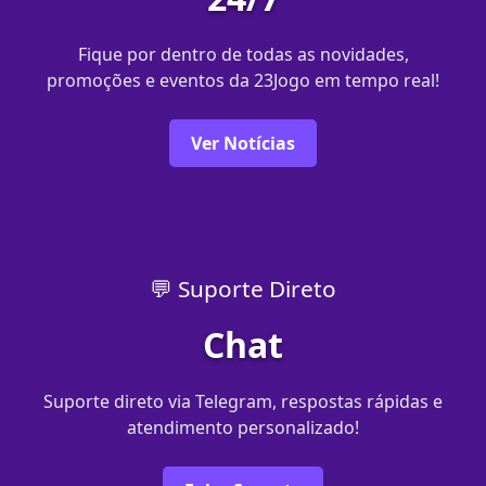
Fique por dentro de todas as novidades,
promoções e eventos da 23Jogo em tempo real!
Ver Notícias
💬 Suporte Direto
Chat
Suporte direto via Telegram, respostas rápidas e
atendimento personalizado!