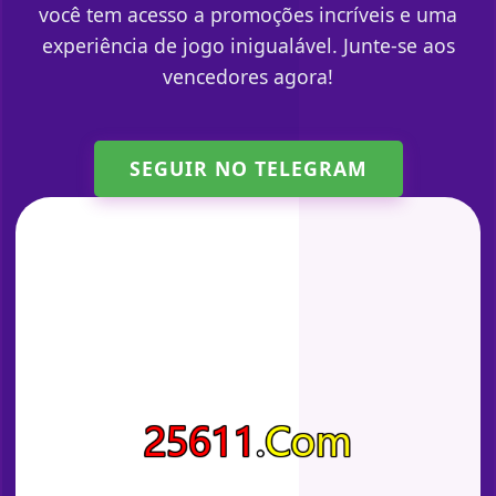
você tem acesso a promoções incríveis e uma
experiência de jogo inigualável. Junte-se aos
vencedores agora!
SEGUIR NO TELEGRAM