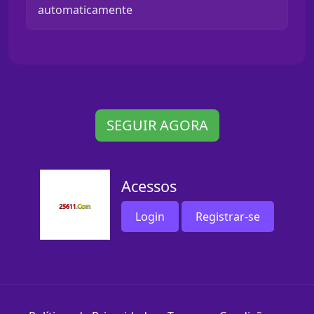
automaticamente
SEGUIR AGORA
Acessos
Login
Registrar-se