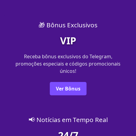
🎁 Bônus Exclusivos
VIP
Receba bônus exclusivos do Telegram,
promoções especiais e códigos promocionais
únicos!
Ver Bônus
📢 Notícias em Tempo Real
24/7