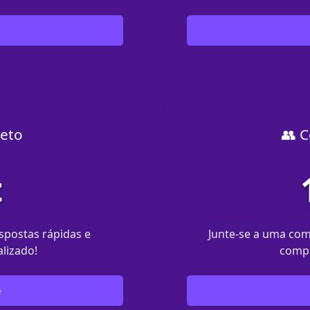
reto
👥 
t
espostas rápidas e
Junte-se a uma com
lizado!
compa
e