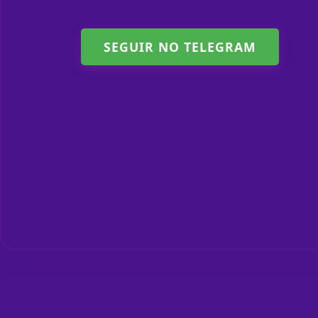
SEGUIR NO TELEGRAM