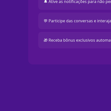
🔔 Ative as notificações para não p
💬 Participe das conversas e interaj
🎁 Receba bônus exclusivos autom