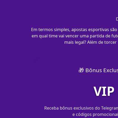
Em termos simples, apostas esportivas são 
em qual time vai vencer uma partida de fut
mais legal? Além de torcer
🎁 Bônus Exclu
VIP
Receba bônus exclusivos do Telegra
e códigos promocionai