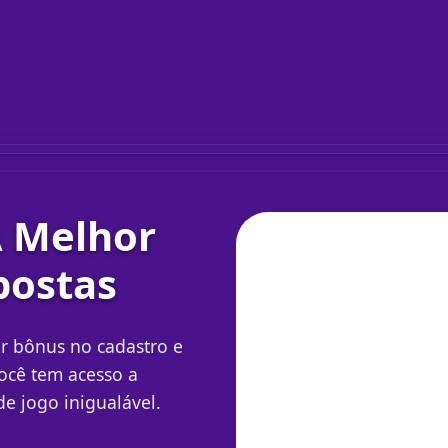
A Melhor
postas
r bônus no cadastro e
ocê tem acesso a
e jogo inigualável.