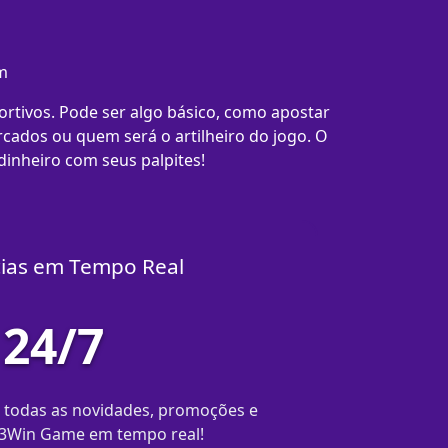
m
ortivos. Pode ser algo básico, como apostar
rcados ou quem será o artilheiro do jogo. O
dinheiro com seus palpites!
cias em Tempo Real
24/7
e todas as novidades, promoções e
33Win Game em tempo real!