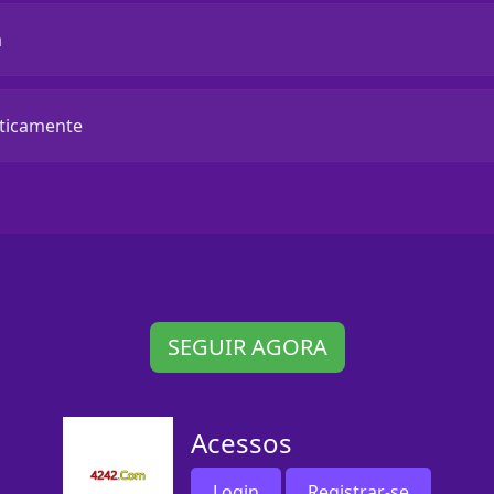
a
aticamente
SEGUIR AGORA
Acessos
Login
Registrar-se