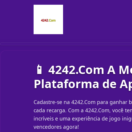
📱 4242.Com A M
Plataforma de A
Cadastre-se na 4242.Com para ganhar 
cada recarga. Com a 4242.Com, você t
incríveis e uma experiência de jogo inig
vencedores agora!