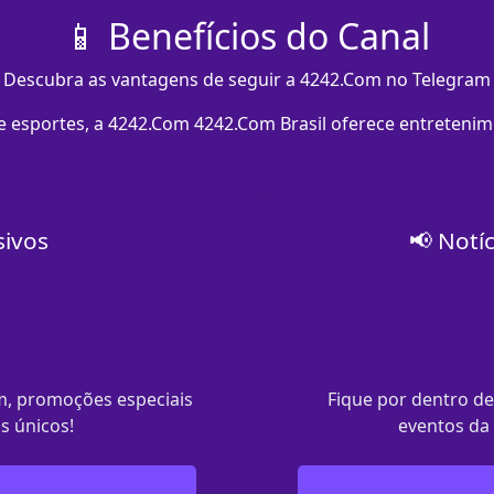
📱 Benefícios do Canal
Descubra as vantagens de seguir a 4242.Com no Telegram
e esportes, a 4242.Com 4242.Com Brasil oferece entreteni
sivos
📢 Notí
m, promoções especiais
Fique por dentro d
s únicos!
eventos da