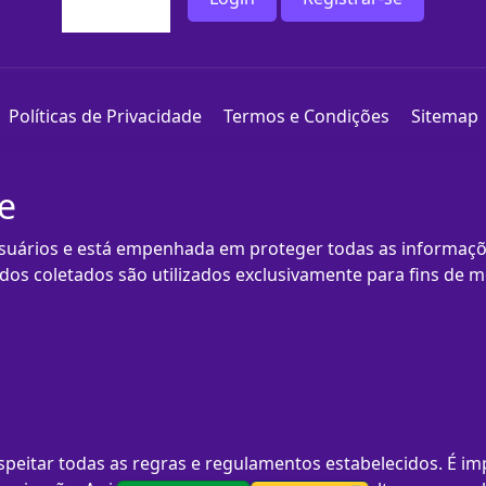
Políticas de Privacidade
Termos e Condições
Sitemap
de
usuários e está empenhada em proteger todas as informaçõ
os coletados são utilizados exclusivamente para fins de m
eitar todas as regras e regulamentos estabelecidos. É imp