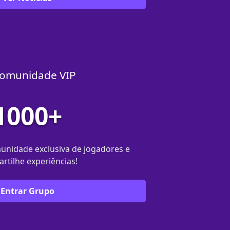
Comunidade VIP
1000+
unidade exclusiva de jogadores e
rtilhe experiências!
Entrar Grupo