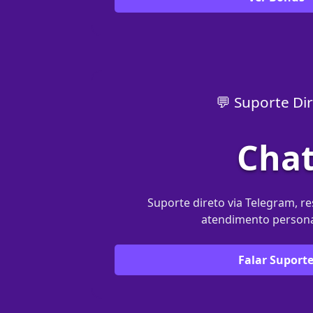
💬 Suporte Di
Cha
Suporte direto via Telegram, r
atendimento persona
Falar Suport