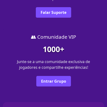
Falar Suporte
👥 Comunidade VIP
1000+
Junte-se a uma comunidade exclusiva de
jogadores e compartilhe experiências!
Entrar Grupo