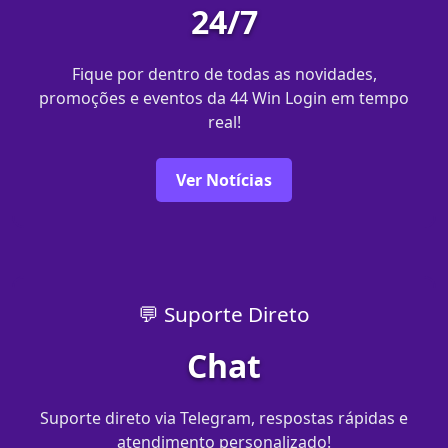
24/7
Fique por dentro de todas as novidades,
promoções e eventos da 44 Win Login em tempo
real!
Ver Notícias
💬 Suporte Direto
Chat
Suporte direto via Telegram, respostas rápidas e
atendimento personalizado!