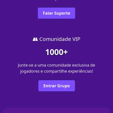
Falar Suporte
👥 Comunidade VIP
1000+
Junte-se a uma comunidade exclusiva de
jogadores e compartilhe experiências!
Entrar Grupo