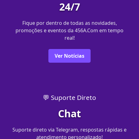
24/7
Fique por dentro de todas as novidades,
promoções e eventos da 456A.Com em tempo
real!
Ver Notícias
💬 Suporte Direto
Chat
Suporte direto via Telegram, respostas rápidas e
atendimento personalizado!