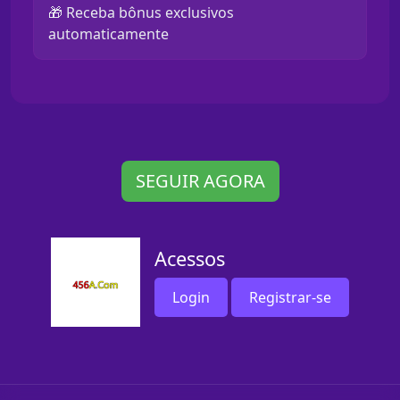
🎁 Receba bônus exclusivos
automaticamente
SEGUIR AGORA
Acessos
Login
Registrar-se