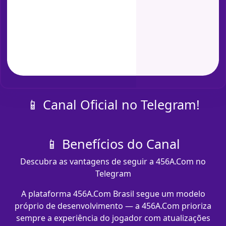
📱 Canal Oficial no Telegram!
📱 Benefícios do Canal
Descubra as vantagens de seguir a 456A.Com no
Telegram
A plataforma 456A.Com Brasil segue um modelo
próprio de desenvolvimento — a 456A.Com prioriza
sempre a experiência do jogador com atualizações