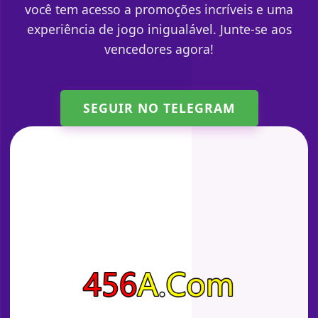
você tem acesso a promoções incríveis e uma
experiência de jogo inigualável. Junte-se aos
vencedores agora!
SEGUIR NO TELEGRAM