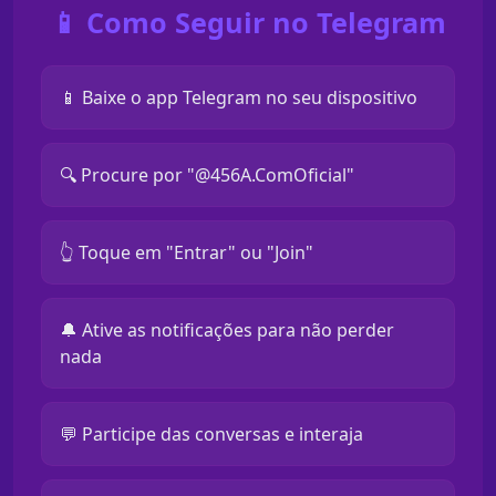
📱 Como Seguir no Telegram
📱 Baixe o app Telegram no seu dispositivo
🔍 Procure por "@456A.ComOficial"
👆 Toque em "Entrar" ou "Join"
🔔 Ative as notificações para não perder
nada
💬 Participe das conversas e interaja