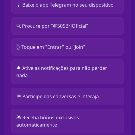
📱 Baixe o app Telegram no seu dispositivo
🔍 Procure por "@505BrlOficial"
👆 Toque em "Entrar" ou "Join"
🔔 Ative as notificações para não perder
nada
💬 Participe das conversas e interaja
🎁 Receba bônus exclusivos
automaticamente