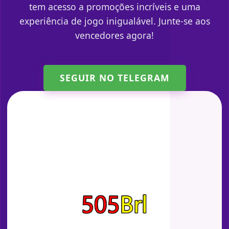
tem acesso a promoções incríveis e uma
experiência de jogo inigualável. Junte-se aos
vencedores agora!
SEGUIR NO TELEGRAM