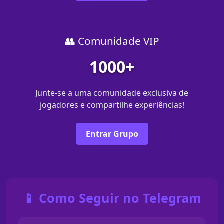
👥 Comunidade VIP
1000+
Junte-se a uma comunidade exclusiva de
jogadores e compartilhe experiências!
Entrar Grupo
📱 Como Seguir no Telegram