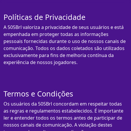
Políticas de Privacidade
A 505Brl valoriza a privacidade de seus usuários e está
empenhada em proteger todas as informações
pessoais fornecidas durante o uso de nossos canais de
comunicação. Todos os dados coletados são utilizados
exclusivamente para fins de melhoria contínua da
experiência de nossos jogadores.
Termos e Condições
Os usuários da 505Brl concordam em respeitar todas
as regras e regulamentos estabelecidos. É importante
ler e entender todos os termos antes de participar de
nossos canais de comunicação. A violação destes