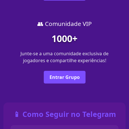
👥 Comunidade VIP
1000+
Junte-se a uma comunidade exclusiva de
jogadores e compartilhe experiências!
Entrar Grupo
📱 Como Seguir no Telegram