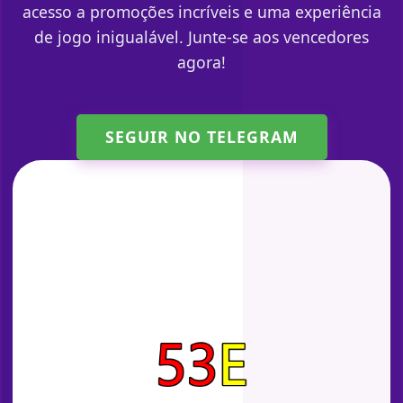
acesso a promoções incríveis e uma experiência
de jogo inigualável. Junte-se aos vencedores
agora!
SEGUIR NO TELEGRAM