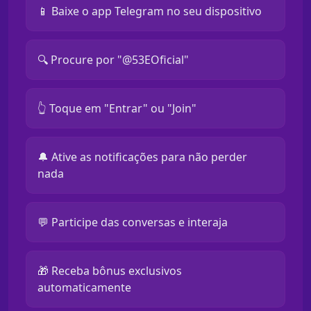
📱 Baixe o app Telegram no seu dispositivo
🔍 Procure por "@53EOficial"
👆 Toque em "Entrar" ou "Join"
🔔 Ative as notificações para não perder
nada
💬 Participe das conversas e interaja
🎁 Receba bônus exclusivos
automaticamente