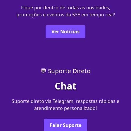
Fique por dentro de todas as novidades,
promoções e eventos da 53E em tempo real!
Ver Notícias
💬 Suporte Direto
Chat
Suporte direto via Telegram, respostas rápidas e
atendimento personalizado!
Falar Suporte