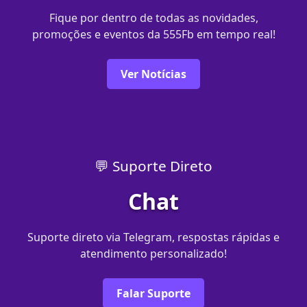
Fique por dentro de todas as novidades,
promoções e eventos da 555Fb em tempo real!
Ver Notícias
💬 Suporte Direto
Chat
Suporte direto via Telegram, respostas rápidas e
atendimento personalizado!
Falar Suporte