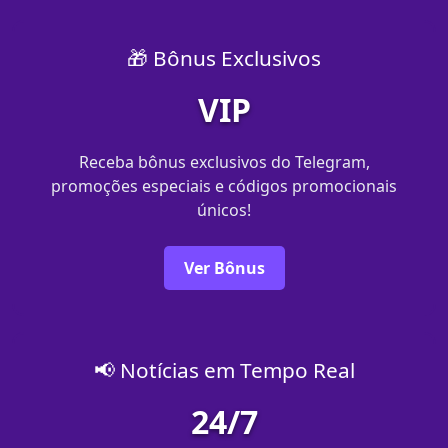
🎁 Bônus Exclusivos
VIP
Receba bônus exclusivos do Telegram,
promoções especiais e códigos promocionais
únicos!
Ver Bônus
📢 Notícias em Tempo Real
24/7