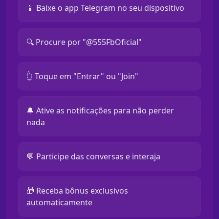
📱 Baixe o app Telegram no seu dispositivo
🔍 Procure por "@555FbOficial"
👆 Toque em "Entrar" ou "Join"
🔔 Ative as notificações para não perder
nada
💬 Participe das conversas e interaja
🎁 Receba bônus exclusivos
automaticamente