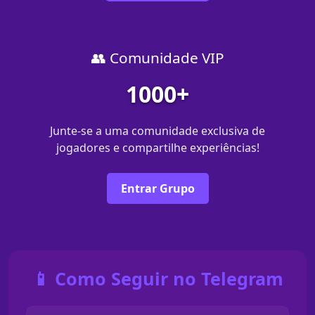
👥 Comunidade VIP
1000+
Junte-se a uma comunidade exclusiva de
jogadores e compartilhe experiências!
Entrar Grupo
📱 Como Seguir no Telegram