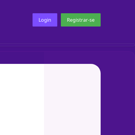
Login
Registrar-se