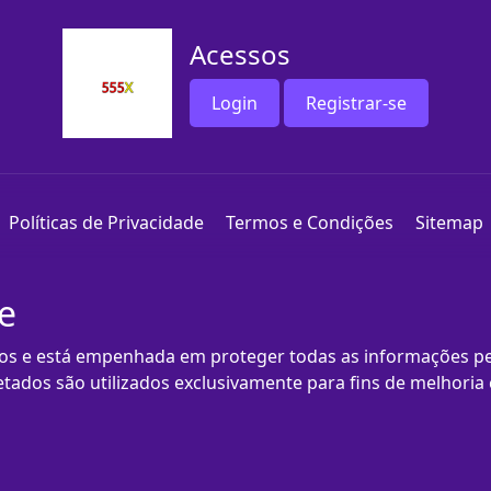
Acessos
Login
Registrar-se
Políticas de Privacidade
Termos e Condições
Sitemap
de
rios e está empenhada em proteger todas as informações p
tados são utilizados exclusivamente para fins de melhoria