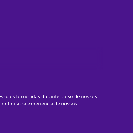
essoais fornecidas durante o uso de nossos
 contínua da experiência de nossos