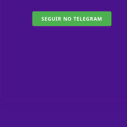
SEGUIR NO TELEGRAM