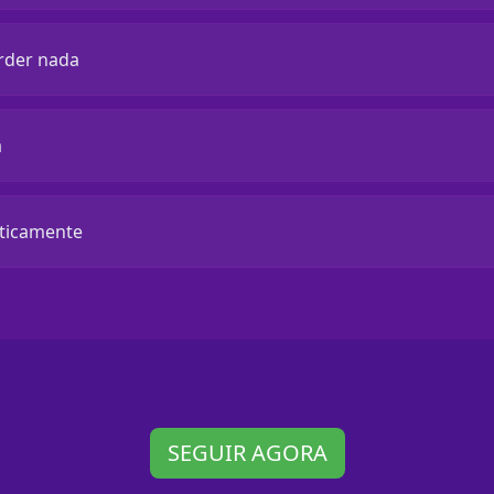
erder nada
a
aticamente
SEGUIR AGORA