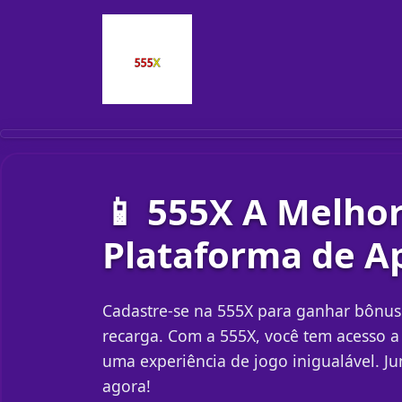
📱 555X A Melho
Plataforma de A
Cadastre-se na 555X para ganhar bônus
recarga. Com a 555X, você tem acesso a
uma experiência de jogo inigualável. J
agora!