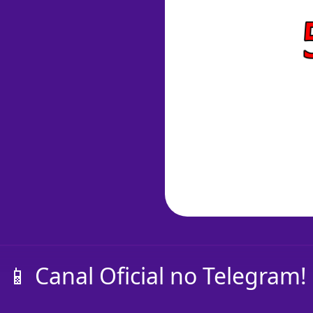
📱 Canal Oficial no Telegram!