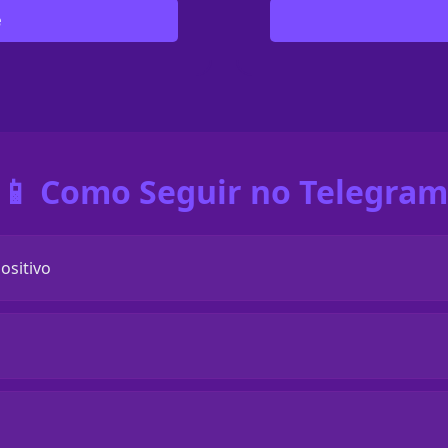
e
📱 Como Seguir no Telegram
ositivo