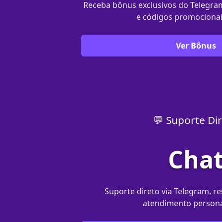
Receba bônus exclusivos do Telegra
e códigos promocionai
Ver Bônus
💬 Suporte Di
Cha
Suporte direto via Telegram, r
atendimento persona