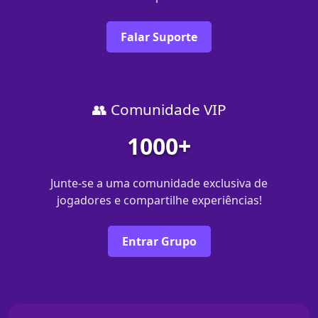
Falar Suporte
👥 Comunidade VIP
1000+
Junte-se a uma comunidade exclusiva de
jogadores e compartilhe experiências!
Entrar Grupo