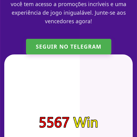
você tem acesso a promoções incríveis e uma
experiência de jogo inigualável. Junte-se aos
vencedores agora!
SEGUIR NO TELEGRAM