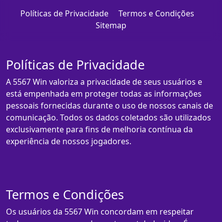
Políticas de Privacidade
Termos e Condições
Sitemap
Políticas de Privacidade
A 5567 Win valoriza a privacidade de seus usuários e
está empenhada em proteger todas as informações
pessoais fornecidas durante o uso de nossos canais de
comunicação. Todos os dados coletados são utilizados
exclusivamente para fins de melhoria contínua da
experiência de nossos jogadores.
Termos e Condições
Os usuários da 5567 Win concordam em respeitar