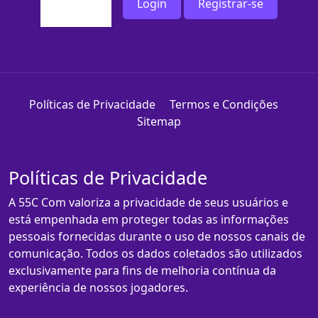
Login
Registrar-se
Políticas de Privacidade
Termos e Condições
Sitemap
Políticas de Privacidade
A 55C Com valoriza a privacidade de seus usuários e
está empenhada em proteger todas as informações
pessoais fornecidas durante o uso de nossos canais de
comunicação. Todos os dados coletados são utilizados
exclusivamente para fins de melhoria contínua da
experiência de nossos jogadores.