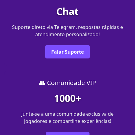
Chat
Suporte direto via Telegram, respostas rápidas e
atendimento personalizado!
Falar Suporte
👥 Comunidade VIP
1000+
Junte-se a uma comunidade exclusiva de
jogadores e compartilhe experiências!