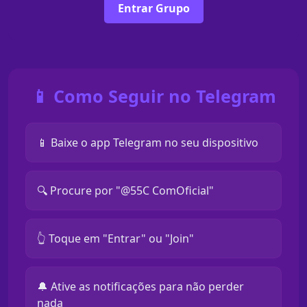
Entrar Grupo
📱 Como Seguir no Telegram
📱 Baixe o app Telegram no seu dispositivo
🔍 Procure por "@55C ComOficial"
👆 Toque em "Entrar" ou "Join"
🔔 Ative as notificações para não perder
nada