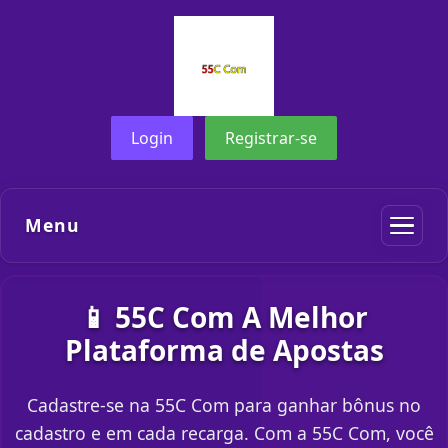
Login
Registrar-se
Menu
📱 55C Com A Melhor
Plataforma de Apostas
Cadastre-se na 55C Com para ganhar bônus no
cadastro e em cada recarga. Com a 55C Com, você