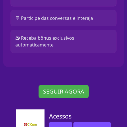
💬 Participe das conversas e interaja
🎁 Receba bônus exclusivos
automaticamente
SEGUIR AGORA
Acessos