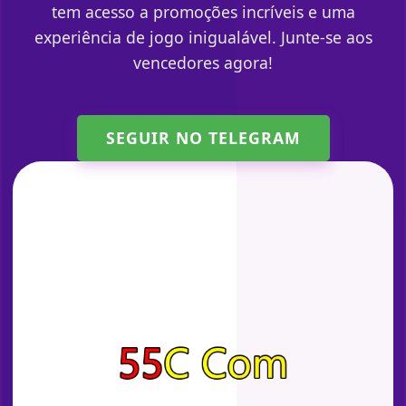
tem acesso a promoções incríveis e uma
experiência de jogo inigualável. Junte-se aos
vencedores agora!
SEGUIR NO TELEGRAM