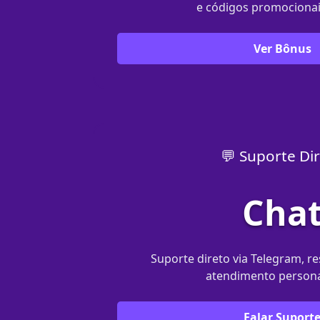
e códigos promocionai
Ver Bônus
💬 Suporte Di
Cha
Suporte direto via Telegram, r
atendimento persona
Falar Suport