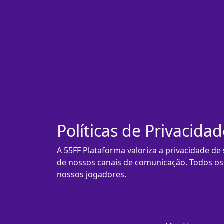
Políticas de Privacida
A 55FF Plataforma valoriza a privacidade d
de nossos canais de comunicação. Todos os 
nossos jogadores.