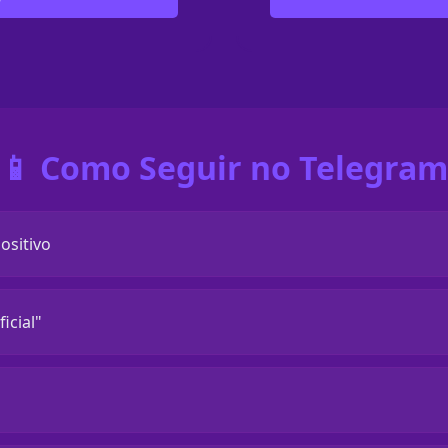
📱 Como Seguir no Telegram
ositivo
icial"