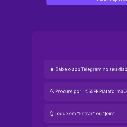
📱 Baixe o app Telegram no seu disp
🔍 Procure por "@55FF PlataformaOf
👆 Toque em "Entrar" ou "Join"