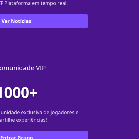
FF Plataforma em tempo real!
Ver Notícias
Comunidade VIP
1000+
unidade exclusiva de jogadores e
rtilhe experiências!
Entrar Grupo