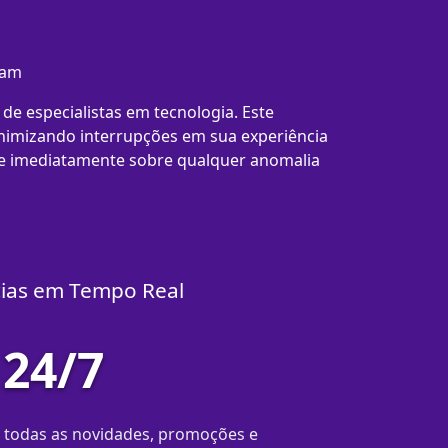
ram
e especialistas em tecnologia. Este
nimizando interrupções em sua experiência
pe imediatamente sobre qualquer anomalia
cias em Tempo Real
24/7
e todas as novidades, promoções e