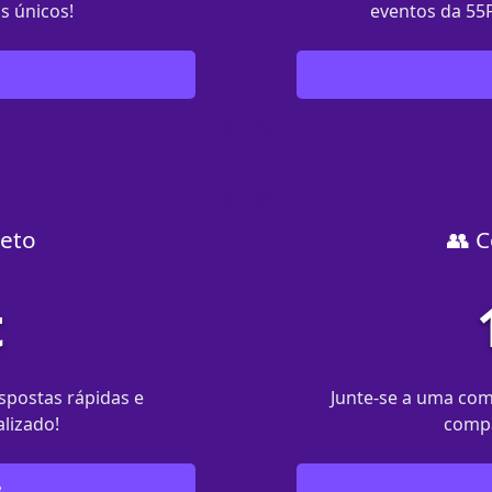
s únicos!
eventos da 55
reto
👥 
t
espostas rápidas e
Junte-se a uma com
lizado!
compa
e