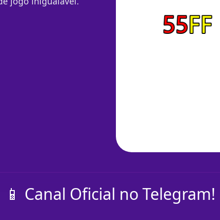
e jogo inigualável.
📱 Canal Oficial no Telegram!