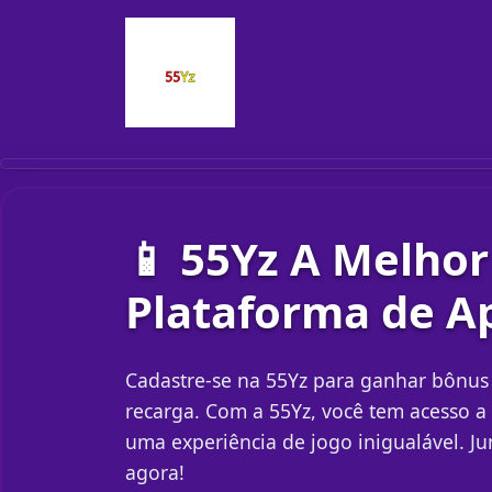
📱 55Yz A Melhor
Plataforma de A
Cadastre-se na 55Yz para ganhar bônus
recarga. Com a 55Yz, você tem acesso a
uma experiência de jogo inigualável. J
agora!