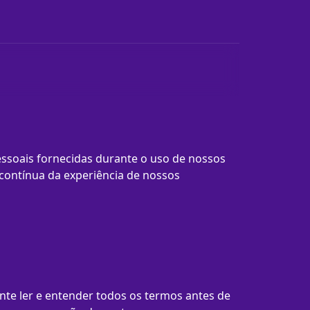
essoais fornecidas durante o uso de nossos
 contínua da experiência de nossos
nte ler e entender todos os termos antes de