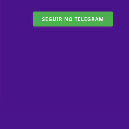
SEGUIR NO TELEGRAM