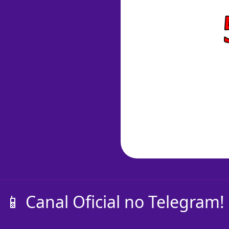
📱 Canal Oficial no Telegram!