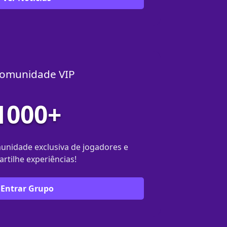
Comunidade VIP
1000+
unidade exclusiva de jogadores e
rtilhe experiências!
Entrar Grupo