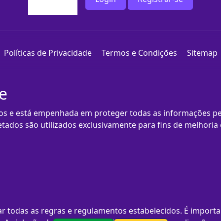
Políticas de Privacidade
Termos e Condições
Sitemap
de
rios e está empenhada em proteger todas as informações p
tados são utilizados exclusivamente para fins de melhoria
 todas as regras e regulamentos estabelecidos. É importa