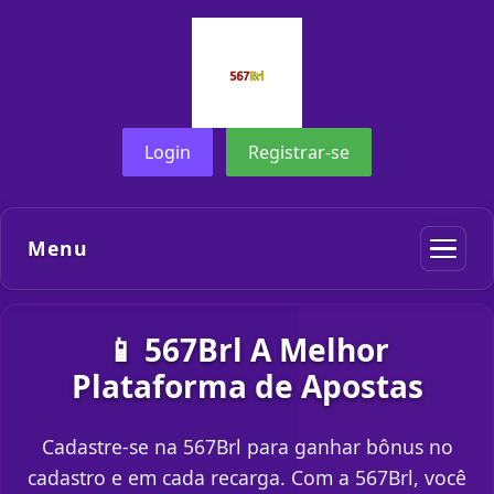
Login
Registrar-se
Menu
📱 567Brl A Melhor
Plataforma de Apostas
Cadastre-se na 567Brl para ganhar bônus no
cadastro e em cada recarga. Com a 567Brl, você