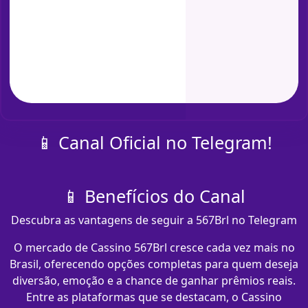
📱 Canal Oficial no Telegram!
📱 Benefícios do Canal
Descubra as vantagens de seguir a 567Brl no Telegram
O mercado de Cassino 567Brl cresce cada vez mais no
Brasil, oferecendo opções completas para quem deseja
diversão, emoção e a chance de ganhar prêmios reais.
Entre as plataformas que se destacam, o Cassino