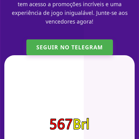
tem acesso a promoções incríveis e uma
experiência de jogo inigualável. Junte-se aos
vencedores agora!
SEGUIR NO TELEGRAM