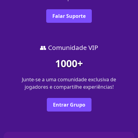
Falar Suporte
👥 Comunidade VIP
1000+
Junte-se a uma comunidade exclusiva de
jogadores e compartilhe experiências!
Entrar Grupo