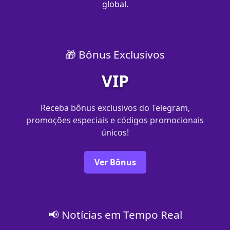
global.
🎁 Bônus Exclusivos
VIP
Receba bônus exclusivos do Telegram,
promoções especiais e códigos promocionais
únicos!
Ver Bônus
📢 Notícias em Tempo Real