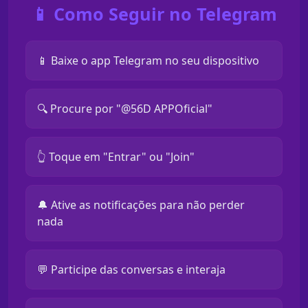
📱 Como Seguir no Telegram
📱 Baixe o app Telegram no seu dispositivo
🔍 Procure por "@56D APPOficial"
👆 Toque em "Entrar" ou "Join"
🔔 Ative as notificações para não perder
nada
💬 Participe das conversas e interaja