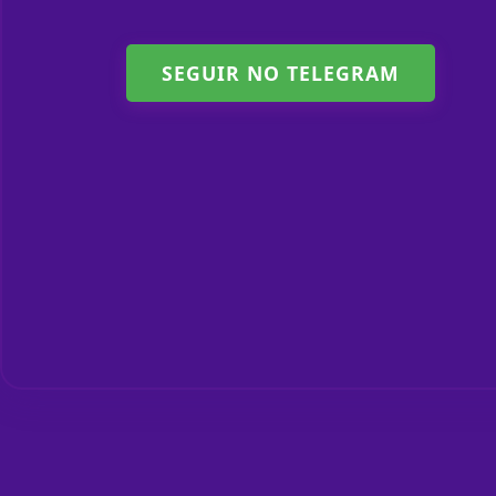
SEGUIR NO TELEGRAM