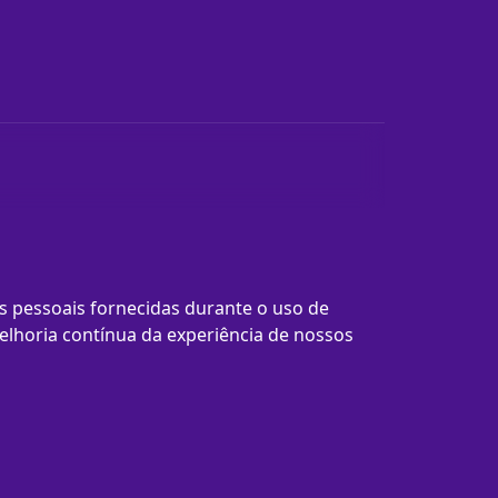
s pessoais fornecidas durante o uso de
elhoria contínua da experiência de nossos