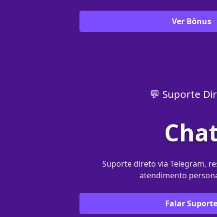
Ver Bônus
💬 Suporte Di
Cha
Suporte direto via Telegram, r
atendimento persona
Falar Suport