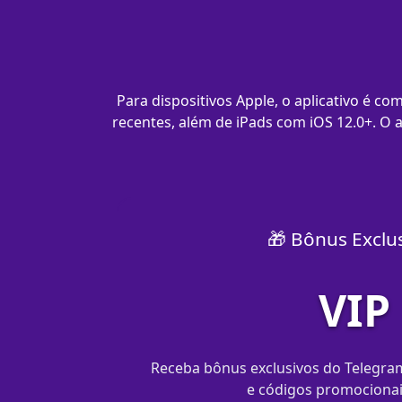
Para dispositivos Apple, o aplicativo é c
recentes, além de iPads com iOS 12.0+. O a
🎁 Bônus Exclu
VIP
Receba bônus exclusivos do Telegra
e códigos promocionai