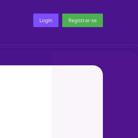
Login
Registrar-se