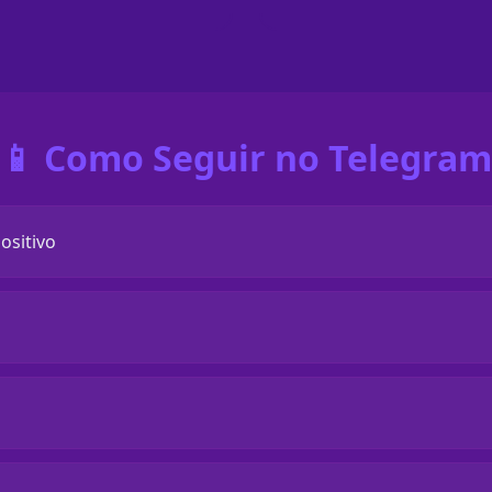
📱 Como Seguir no Telegram
ositivo