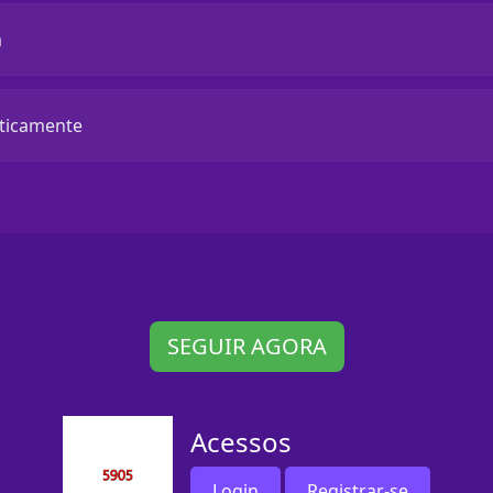
a
aticamente
SEGUIR AGORA
Acessos
Login
Registrar-se