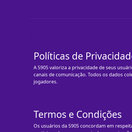
Políticas de Privacida
A 5905 valoriza a privacidade de seus usuá
canais de comunicação. Todos os dados cole
jogadores.
Termos e Condições
Os usuários da 5905 concordam em respeitar