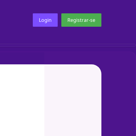
Login
Registrar-se