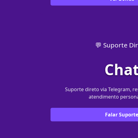
💬 Suporte Di
Cha
Suporte direto via Telegram, r
atendimento persona
Falar Suport