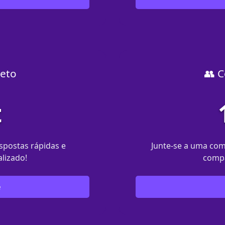
reto
👥 
t
espostas rápidas e
Junte-se a uma com
lizado!
compa
e