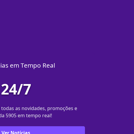
cias em Tempo Real
24/7
e todas as novidades, promoções e
da 5905 em tempo real!
Ver Notícias