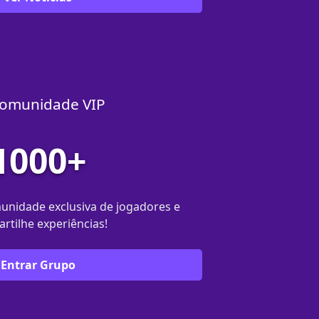
Comunidade VIP
1000+
unidade exclusiva de jogadores e
rtilhe experiências!
Entrar Grupo