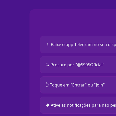
📱 Baixe o app Telegram no seu disp
🔍 Procure por "@5905Oficial"
👆 Toque em "Entrar" ou "Join"
🔔 Ative as notificações para não p