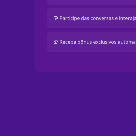
💬 Participe das conversas e interaj
🎁 Receba bônus exclusivos autom