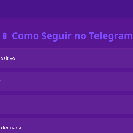
📱 Como Seguir no Telegram
ositivo
"
erder nada