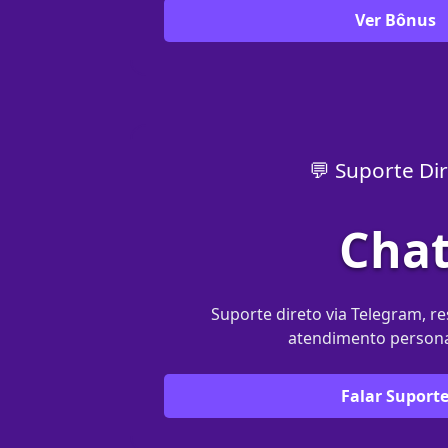
Ver Bônus
💬 Suporte Di
Cha
Suporte direto via Telegram, r
atendimento persona
Falar Suport