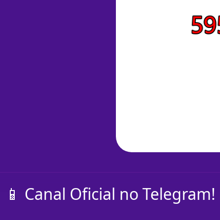
📱 Canal Oficial no Telegram!