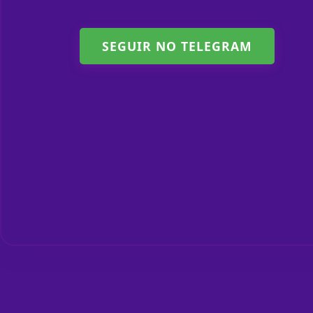
SEGUIR NO TELEGRAM