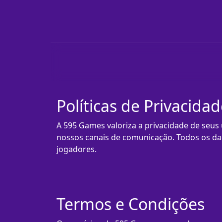
Políticas de Privacida
A 595 Games valoriza a privacidade de seu
nossos canais de comunicação. Todos os dad
jogadores.
Termos e Condições