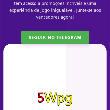
tem acesso a promoções incríveis e uma
experiência de jogo inigualável. Junte-se aos
vencedores agora!
SEGUIR NO TELEGRAM