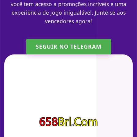
você tem acesso a promoções incríveis e uma
experiência de jogo inigualável. Junte-se aos
vencedores agora!
SEGUIR NO TELEGRAM