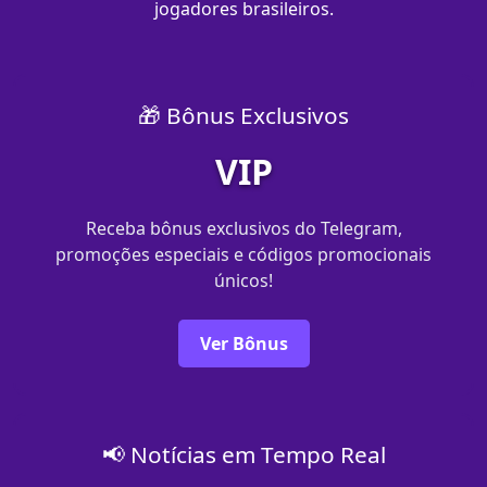
jogadores brasileiros.
🎁 Bônus Exclusivos
VIP
Receba bônus exclusivos do Telegram,
promoções especiais e códigos promocionais
únicos!
Ver Bônus
📢 Notícias em Tempo Real