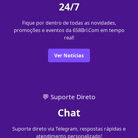
24/7
Fique por dentro de todas as novidades,
promoções e eventos da 658Brl.Com em tempo
real!
Ver Notícias
💬 Suporte Direto
Chat
Suporte direto via Telegram, respostas rápidas e
atendimento personalizado!