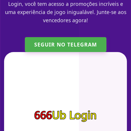
Login, você tem acesso a promoções incríveis e
uma experiência de jogo inigualável. Junte-se aos
vencedores agora!
SEGUIR NO TELEGRAM