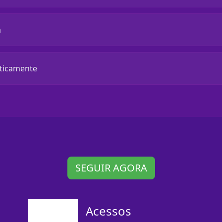
a
aticamente
SEGUIR AGORA
Acessos