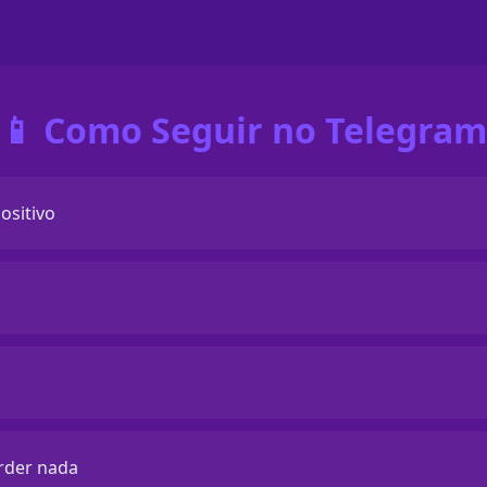
📱 Como Seguir no Telegram
ositivo
erder nada