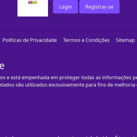
Login
Registrar-se
Políticas de Privacidade
Termos e Condições
Sitemap
de
rios e está empenhada em proteger todas as informações p
tados são utilizados exclusivamente para fins de melhoria