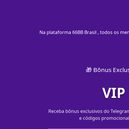
Na plataforma 66BB Brasil , todos os m
🎁 Bônus Exclu
VIP
Receba bônus exclusivos do Telegra
e códigos promocionai