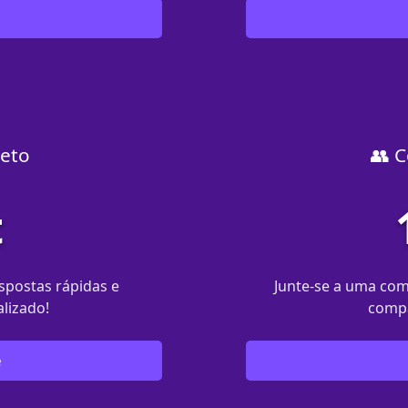
reto
👥 
t
espostas rápidas e
Junte-se a uma com
lizado!
compa
e