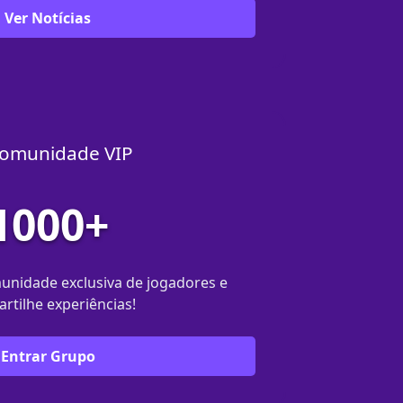
Ver Notícias
Comunidade VIP
1000+
unidade exclusiva de jogadores e
rtilhe experiências!
Entrar Grupo