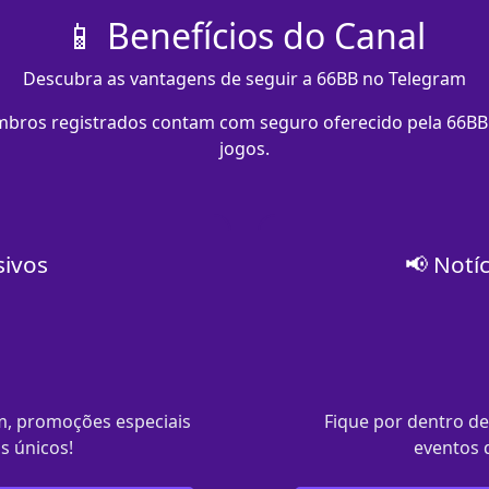
📱 Benefícios do Canal
Descubra as vantagens de seguir a 66BB no Telegram
embros registrados contam com seguro oferecido pela 66BB 
jogos.
sivos
📢 Notí
m, promoções especiais
Fique por dentro d
s únicos!
eventos 