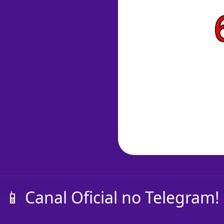
📱 Canal Oficial no Telegram!