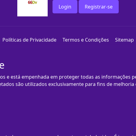
Login
Registrar-se
Políticas de Privacidade
Termos e Condições
Sitemap
de
rios e está empenhada em proteger todas as informações p
tados são utilizados exclusivamente para fins de melhoria