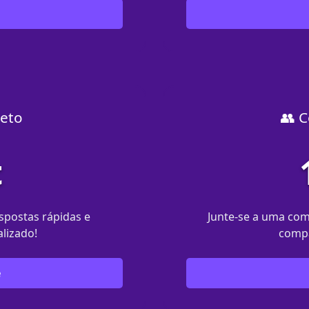
reto
👥 
t
espostas rápidas e
Junte-se a uma com
lizado!
compa
e