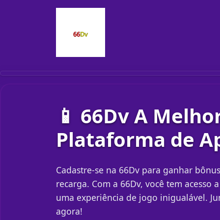
📱 66Dv A Melho
Plataforma de A
Cadastre-se na 66Dv para ganhar bônus
recarga. Com a 66Dv, você tem acesso a
uma experiência de jogo inigualável. J
agora!