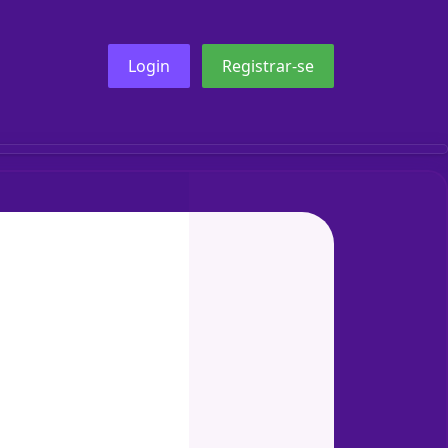
Login
Registrar-se