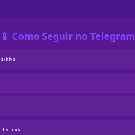
📱 Como Seguir no Telegram
ositivo
erder nada