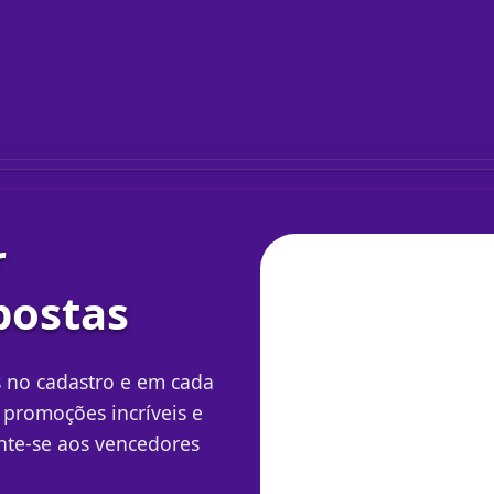
r
postas
 no cadastro e em cada
 promoções incríveis e
unte-se aos vencedores