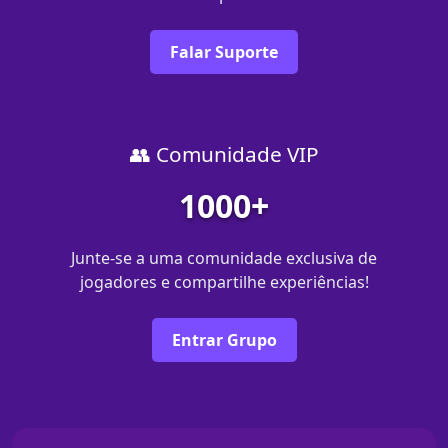
Falar Suporte
👥 Comunidade VIP
1000+
Junte-se a uma comunidade exclusiva de
jogadores e compartilhe experiências!
Entrar Grupo