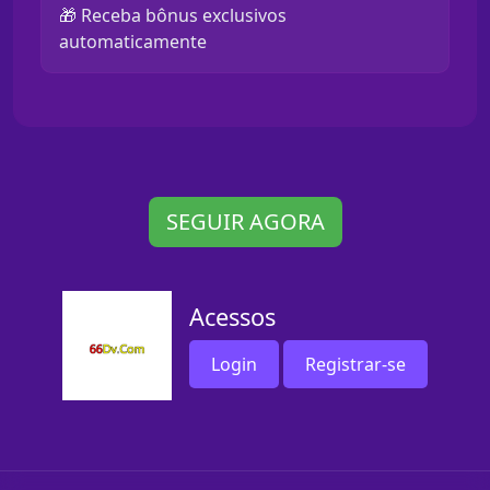
🎁 Receba bônus exclusivos
automaticamente
SEGUIR AGORA
Acessos
Login
Registrar-se