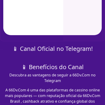
📱 Canal Oficial no Telegram!
📱 Benefícios do Canal
Descubra as vantagens de seguir a 66Dv.Com no
Telegram
A 66Dv.Com é uma das plataformas de cassino online
mais populares — com reputação oficial da 66Dv.Com
Brasil , cashback atrativo e confiança global dos