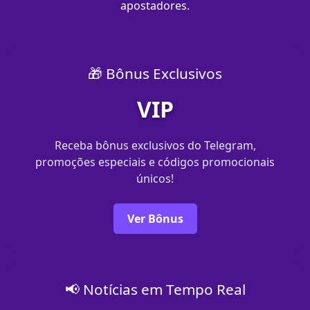
apostadores.
🎁 Bônus Exclusivos
VIP
Receba bônus exclusivos do Telegram,
promoções especiais e códigos promocionais
únicos!
Ver Bônus
📢 Notícias em Tempo Real