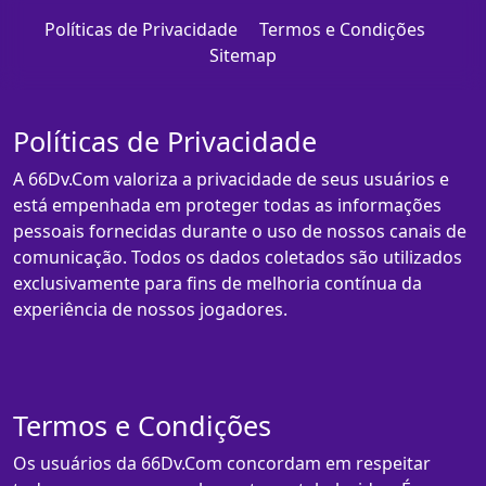
Políticas de Privacidade
Termos e Condições
Sitemap
Políticas de Privacidade
A 66Dv.Com valoriza a privacidade de seus usuários e
está empenhada em proteger todas as informações
pessoais fornecidas durante o uso de nossos canais de
comunicação. Todos os dados coletados são utilizados
exclusivamente para fins de melhoria contínua da
experiência de nossos jogadores.
Termos e Condições
Os usuários da 66Dv.Com concordam em respeitar