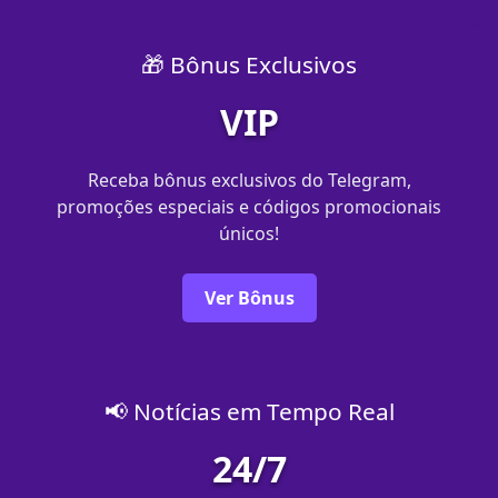
🎁 Bônus Exclusivos
VIP
Receba bônus exclusivos do Telegram,
promoções especiais e códigos promocionais
únicos!
Ver Bônus
📢 Notícias em Tempo Real
24/7