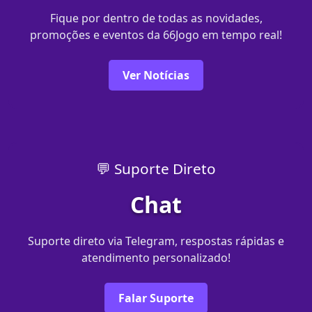
Fique por dentro de todas as novidades,
promoções e eventos da 66Jogo em tempo real!
Ver Notícias
💬 Suporte Direto
Chat
Suporte direto via Telegram, respostas rápidas e
atendimento personalizado!
Falar Suporte