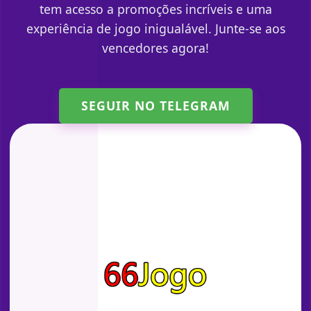
tem acesso a promoções incríveis e uma
experiência de jogo inigualável. Junte-se aos
vencedores agora!
SEGUIR NO TELEGRAM