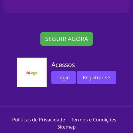
SEGUIR AGORA
Acessos
Login
Registrar-se
Políticas de Privacidade
Termos e Condições
Sitemap