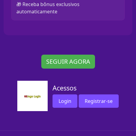
🎁 Receba bônus exclusivos
automaticamente
SEGUIR AGORA
Acessos
Login
Registrar-se