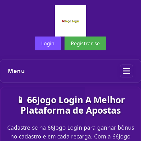
Login
Registrar-se
Menu
📱 66Jogo Login A Melhor
Plataforma de Apostas
Cadastre-se na 66Jogo Login para ganhar bônus
no cadastro e em cada recarga. Com a 66Jogo