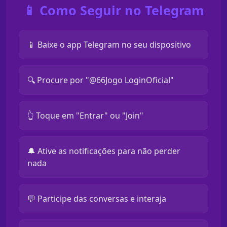
📱 Como Seguir no Telegram
📱 Baixe o app Telegram no seu dispositivo
🔍 Procure por "@66Jogo LoginOficial"
👆 Toque em "Entrar" ou "Join"
🔔 Ative as notificações para não perder
nada
💬 Participe das conversas e interaja