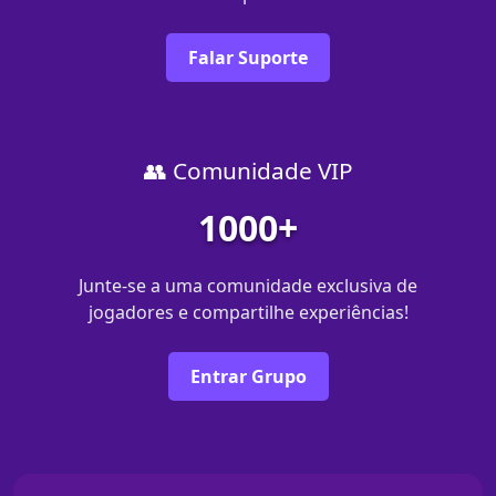
Falar Suporte
👥 Comunidade VIP
1000+
Junte-se a uma comunidade exclusiva de
jogadores e compartilhe experiências!
Entrar Grupo