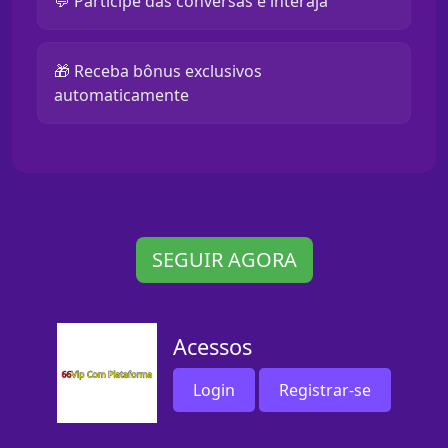
💬 Participe das conversas e interaja
🎁 Receba bônus exclusivos
automaticamente
SEGUIR AGORA
Acessos
Login
Registrar-se