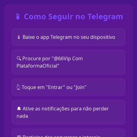
📱 Como Seguir no Telegram
📱 Baixe o app Telegram no seu dispositivo
🔍 Procure por "@66Vip Com
PlataformaOficial"
👆 Toque em "Entrar" ou "Join"
🔔 Ative as notificações para não perder
nada