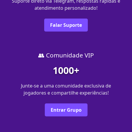
Suporte direto via Telegram, respostas rápidas e
atendimento personalizado!
Falar Suporte
👥 Comunidade VIP
1000+
Junte-se a uma comunidade exclusiva de
jogadores e compartilhe experiências!
Entrar Grupo