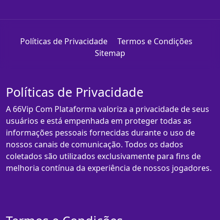
Políticas de Privacidade
Termos e Condições
Sitemap
Políticas de Privacidade
A 66Vip Com Plataforma valoriza a privacidade de seus
usuários e está empenhada em proteger todas as
informações pessoais fornecidas durante o uso de
nossos canais de comunicação. Todos os dados
coletados são utilizados exclusivamente para fins de
melhoria contínua da experiência de nossos jogadores.