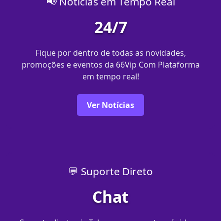
📢 Notícias em Tempo Real
24/7
Fique por dentro de todas as novidades,
promoções e eventos da 66Vip Com Plataforma
em tempo real!
Ver Notícias
💬 Suporte Direto
Chat