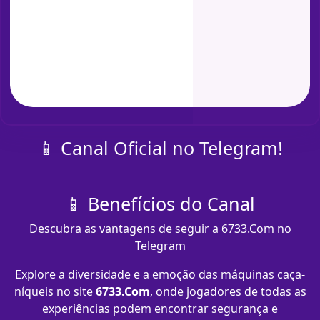
📱 Canal Oficial no Telegram!
📱 Benefícios do Canal
Descubra as vantagens de seguir a 6733.Com no
Telegram
Explore a diversidade e a emoção das máquinas caça-
níqueis no site
6733.Com
, onde jogadores de todas as
experiências podem encontrar segurança e