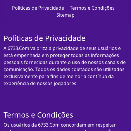
Políticas de Privacidade
Termos e Condições
Sitemap
Políticas de Privacidade
A 6733.Com valoriza a privacidade de seus usuários e
está empenhada em proteger todas as informações
pessoais fornecidas durante o uso de nossos canais de
comunicação. Todos os dados coletados são utilizados
exclusivamente para fins de melhoria contínua da
experiência de nossos jogadores.
Termos e Condições
Os usuários da 6733.Com concordam em respeitar