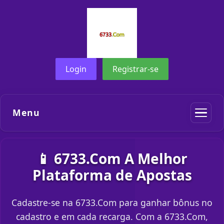
Login
Registrar-se
Menu
📱 6733.Com A Melhor
Plataforma de Apostas
Cadastre-se na 6733.Com para ganhar bônus no
cadastro e em cada recarga. Com a 6733.Com,