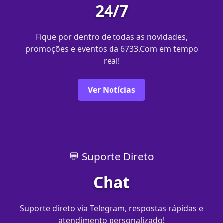
24/7
Fique por dentro de todas as novidades,
promoções e eventos da 6733.Com em tempo
real!
Ver Notícias
💬 Suporte Direto
Chat
Suporte direto via Telegram, respostas rápidas e
atendimento personalizado!