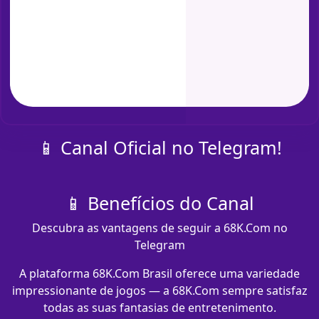
📱 Canal Oficial no Telegram!
📱 Benefícios do Canal
Descubra as vantagens de seguir a 68K.Com no
Telegram
A plataforma 68K.Com Brasil oferece uma variedade
impressionante de jogos — a 68K.Com sempre satisfaz
todas as suas fantasias de entretenimento.