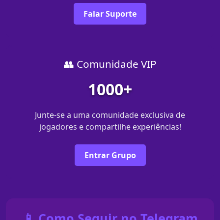
Falar Suporte
👥 Comunidade VIP
1000+
Junte-se a uma comunidade exclusiva de
jogadores e compartilhe experiências!
Entrar Grupo
📱 Como Seguir no Telegram