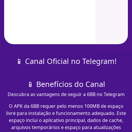
📱 Canal Oficial no Telegram!
📱 Benefícios do Canal
Descubra as vantagens de seguir a 6BB no Telegram
O APK da 6BB requer pelo menos 100MB de espaço
livre para instalação e funcionamento adequado. Este
espaço inclui o aplicativo principal, dados de cache,
arquivos temporários e espaço para atualizações