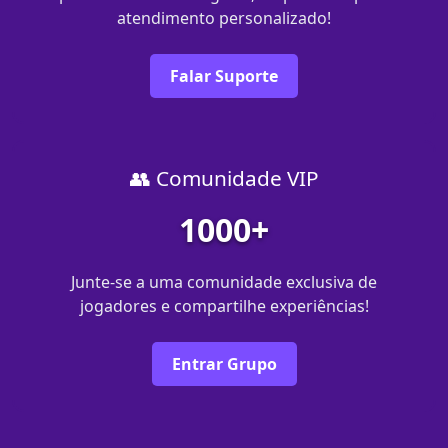
atendimento personalizado!
Falar Suporte
👥 Comunidade VIP
1000+
Junte-se a uma comunidade exclusiva de
jogadores e compartilhe experiências!
Entrar Grupo