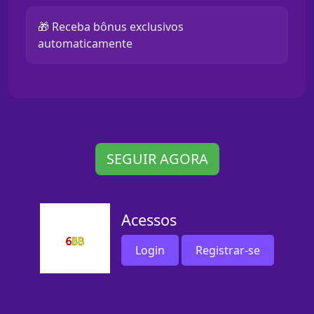
🎁 Receba bônus exclusivos
automaticamente
SEGUIR AGORA
Acessos
Login
Registrar-se