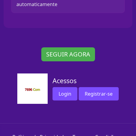
automaticamente
SEGUIR AGORA
Acessos
Login
Registrar-se