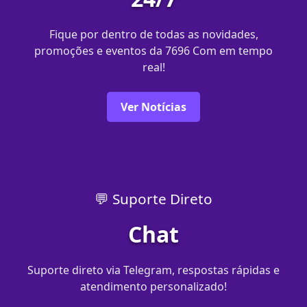
Fique por dentro de todas as novidades,
promoções e eventos da 7696 Com em tempo
real!
Ver Notícias
💬 Suporte Direto
Chat
Suporte direto via Telegram, respostas rápidas e
atendimento personalizado!