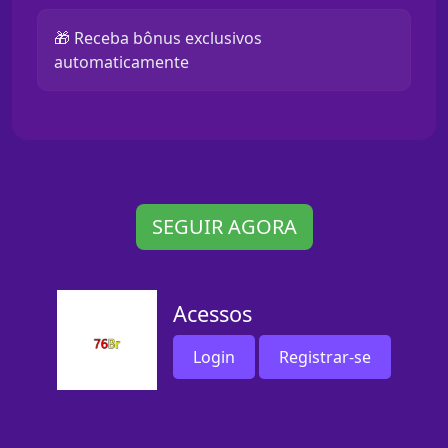
🎁 Receba bônus exclusivos
automaticamente
SEGUIR AGORA
Acessos
Login
Registrar-se