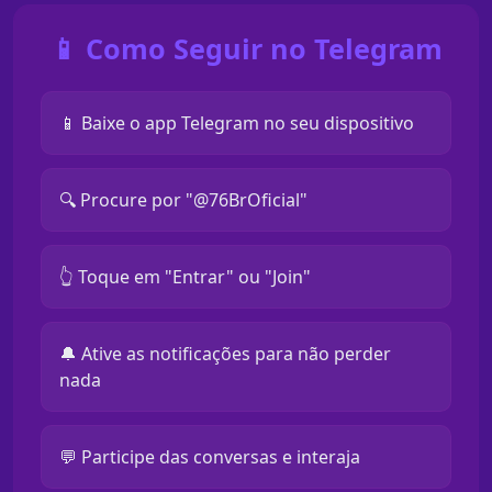
📱 Como Seguir no Telegram
📱 Baixe o app Telegram no seu dispositivo
🔍 Procure por "@76BrOficial"
👆 Toque em "Entrar" ou "Join"
🔔 Ative as notificações para não perder
nada
💬 Participe das conversas e interaja