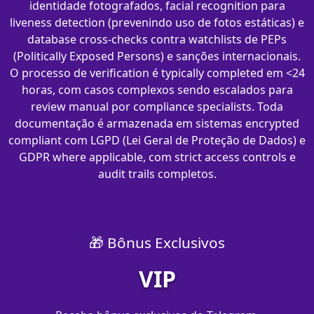
identidade fotografados, facial recognition para
liveness detection (prevenindo uso de fotos estáticas) e
database cross-checks contra watchlists de PEPs
(Politically Exposed Persons) e sanções internacionais.
O processo de verification é typically completed em <24
horas, com casos complexos sendo escalados para
review manual por compliance specialists. Toda
documentação é armazenada em sistemas encrypted
compliant com LGPD (Lei Geral de Proteção de Dados) e
GDPR where applicable, com strict access controls e
audit trails completos.
🎁 Bônus Exclusivos
VIP