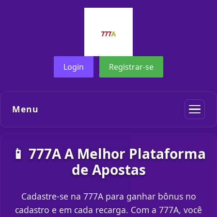
Login
Registrar-se
Menu
📱 777A A Melhor Plataforma
de Apostas
Cadastre-se na 777A para ganhar bônus no
cadastro e em cada recarga. Com a 777A, você