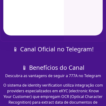
📱 Canal Oficial no Telegram!
📱 Benefícios do Canal
Descubra as vantagens de seguir a 777A no Telegram
O sistema de identity verification utiliza integração com
providers especializados em eKYC (electronic Know
Your Customer) que empregam OCR (Optical Character
Recognition) para extract data de documentos de