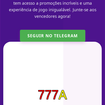
tem acesso a promoções incríveis e uma
experiência de jogo inigualável. Junte-se aos
vencedores agora!
SEGUIR NO TELEGRAM