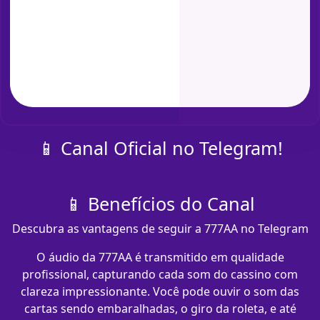
📱 Canal Oficial no Telegram!
📱 Benefícios do Canal
Descubra as vantagens de seguir a 777AA no Telegram
O áudio da 777AA é transmitido em qualidade
profissional, capturando cada som do cassino com
clareza impressionante. Você pode ouvir o som das
cartas sendo embaralhadas, o giro da roleta, e até