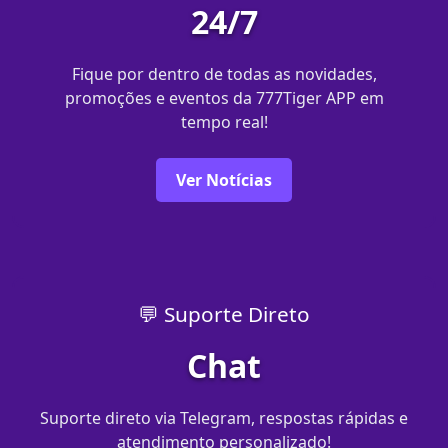
24/7
Fique por dentro de todas as novidades,
promoções e eventos da 777Tiger APP em
tempo real!
Ver Notícias
💬 Suporte Direto
Chat
Suporte direto via Telegram, respostas rápidas e
atendimento personalizado!