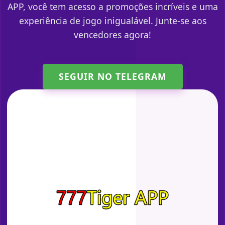
APP, você tem acesso a promoções incríveis e uma
experiência de jogo inigualável. Junte-se aos
vencedores agora!
SEGUIR NO TELEGRAM