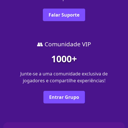
Falar Suporte
👥 Comunidade VIP
1000+
Junte-se a uma comunidade exclusiva de
jogadores e compartilhe experiências!
Entrar Grupo