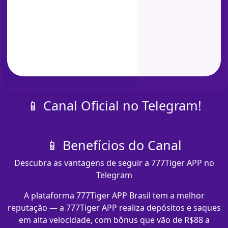
📱 Canal Oficial no Telegram!
📱 Benefícios do Canal
Descubra as vantagens de seguir a 777Tiger APP no
Telegram
A plataforma 777Tiger APP Brasil tem a melhor
reputação — a 777Tiger APP realiza depósitos e saques
em alta velocidade, com bônus que vão de R$88 a