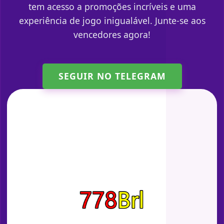
tem acesso a promoções incríveis e uma
experiência de jogo inigualável. Junte-se aos
vencedores agora!
SEGUIR NO TELEGRAM