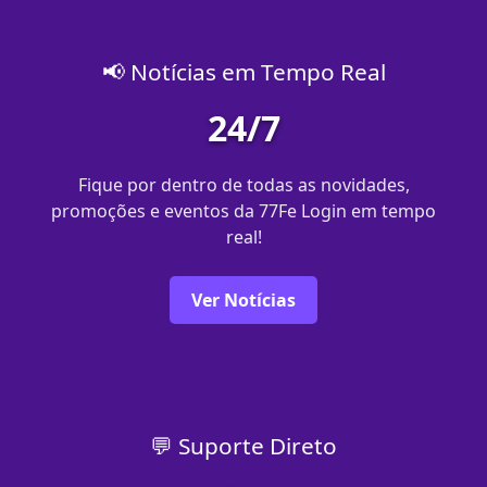
📢 Notícias em Tempo Real
24/7
Fique por dentro de todas as novidades,
promoções e eventos da 77Fe Login em tempo
real!
Ver Notícias
💬 Suporte Direto