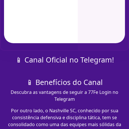
📱 Canal Oficial no Telegram!
📱 Benefícios do Canal
Descubra as vantagens de seguir a 77Fe Login no
Telegram
Por outro lado, o Nashville SC, conhecido por sua
consistência defensiva e disciplina tática, tem se
consolidado como uma das equipes mais sólidas da