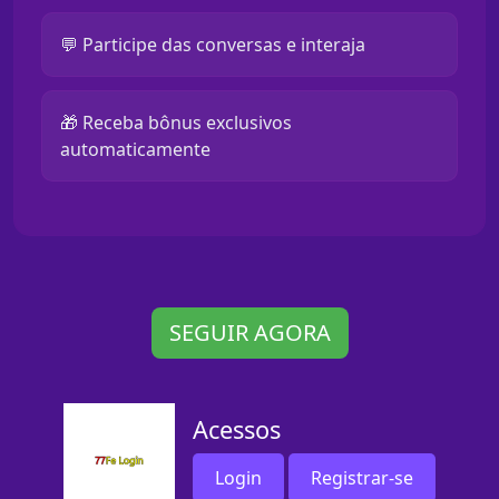
💬 Participe das conversas e interaja
🎁 Receba bônus exclusivos
automaticamente
SEGUIR AGORA
Acessos
Login
Registrar-se