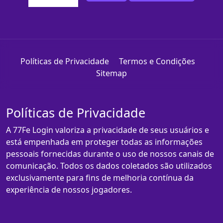
Políticas de Privacidade
Termos e Condições
Sitemap
Políticas de Privacidade
A 77Fe Login valoriza a privacidade de seus usuários e
está empenhada em proteger todas as informações
pessoais fornecidas durante o uso de nossos canais de
comunicação. Todos os dados coletados são utilizados
exclusivamente para fins de melhoria contínua da
experiência de nossos jogadores.