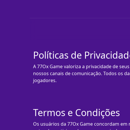
Políticas de Privacida
A 77Ox Game valoriza a privacidade de seu
nossos canais de comunicação. Todos os dad
jogadores.
Termos e Condições
Os usuários da 77Ox Game concordam em res