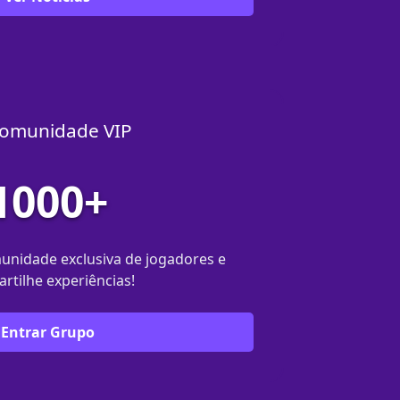
Comunidade VIP
1000+
unidade exclusiva de jogadores e
rtilhe experiências!
Entrar Grupo