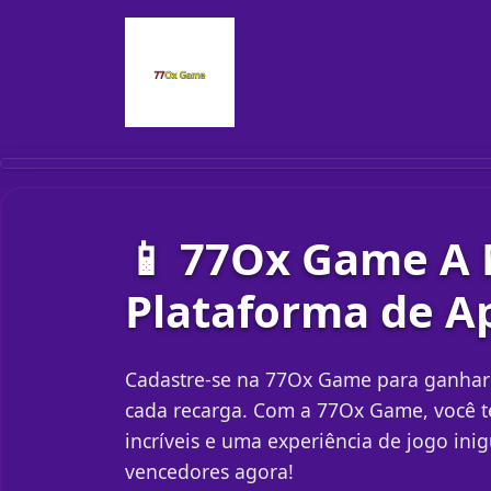
📱 77Ox Game A
Plataforma de A
Cadastre-se na 77Ox Game para ganhar
cada recarga. Com a 77Ox Game, você 
incríveis e uma experiência de jogo inig
vencedores agora!