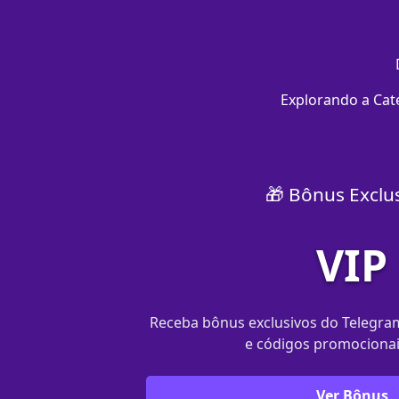
Explorando a Cat
🎁 Bônus Exclu
VIP
Receba bônus exclusivos do Telegra
e códigos promocionai
Ver Bônus