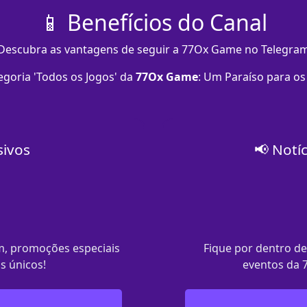
📱 Benefícios do Canal
Descubra as vantagens de seguir a 77Ox Game no Telegra
egoria 'Todos os Jogos' da
77Ox Game
: Um Paraíso para os
sivos
📢 Notí
m, promoções especiais
Fique por dentro d
s únicos!
eventos da 