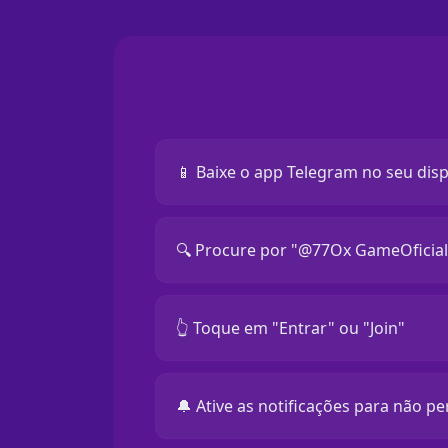
📱 Baixe o app Telegram no seu disp
🔍 Procure por "@77Ox GameOficial
👆 Toque em "Entrar" ou "Join"
🔔 Ative as notificações para não p