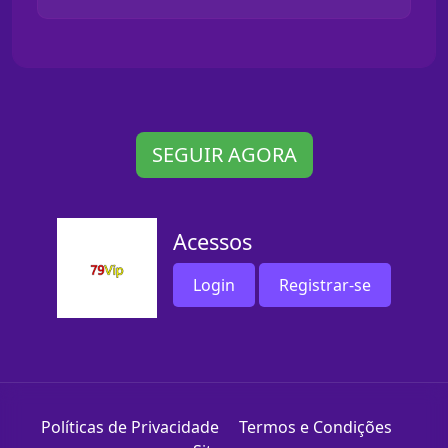
SEGUIR AGORA
Acessos
Login
Registrar-se
Políticas de Privacidade
Termos e Condições