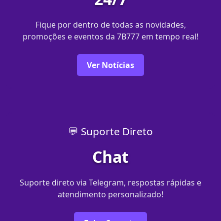
Fique por dentro de todas as novidades,
promoções e eventos da 7B777 em tempo real!
Ver Notícias
💬 Suporte Direto
Chat
Suporte direto via Telegram, respostas rápidas e
atendimento personalizado!