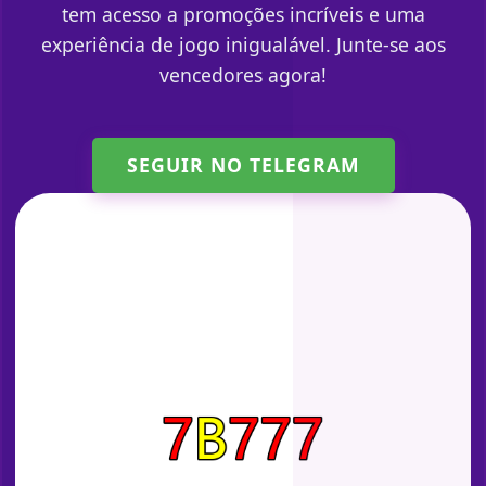
tem acesso a promoções incríveis e uma
experiência de jogo inigualável. Junte-se aos
vencedores agora!
SEGUIR NO TELEGRAM