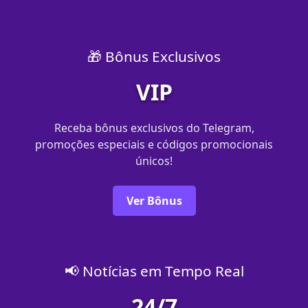
🎁 Bônus Exclusivos
VIP
Receba bônus exclusivos do Telegram,
promoções especiais e códigos promocionais
únicos!
Ver Bônus
📢 Notícias em Tempo Real
24/7