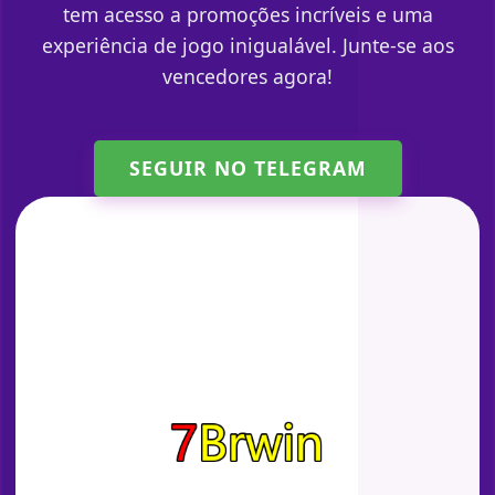
tem acesso a promoções incríveis e uma
experiência de jogo inigualável. Junte-se aos
vencedores agora!
SEGUIR NO TELEGRAM