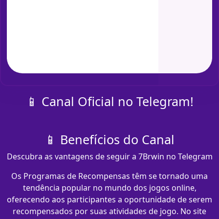
📱 Canal Oficial no Telegram!
📱 Benefícios do Canal
Descubra as vantagens de seguir a 7Brwin no Telegram
Os Programas de Recompensas têm se tornado uma
tendência popular no mundo dos jogos online,
oferecendo aos participantes a oportunidade de serem
recompensados por suas atividades de jogo. No site