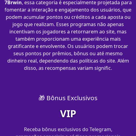
7Brwin
, essa categoria é especialmente projetada para
fomentar a interação e engajamento dos usuários, que
podem acumular pontos ou créditos a cada aposta ou
jogo que realizam. Esses programas não apenas
incentivam os jogadores a retornarem ao site, mas
também proporcionam uma experiência mais
gratificante e envolvente. Os usuários podem trocar
seus pontos por prêmios, bônus ou até mesmo
dinheiro real, dependendo das políticas do site. Além
disso, as recompensas variam signific.
🎁 Bônus Exclusivos
VIP
Receba bônus exclusivos do Telegram,