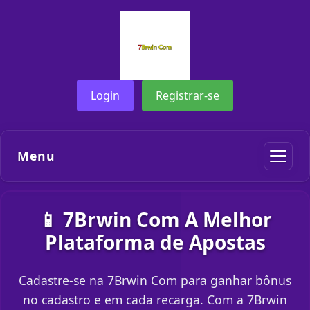
Login
Registrar-se
Menu
📱 7Brwin Com A Melhor
Plataforma de Apostas
Cadastre-se na 7Brwin Com para ganhar bônus
no cadastro e em cada recarga. Com a 7Brwin