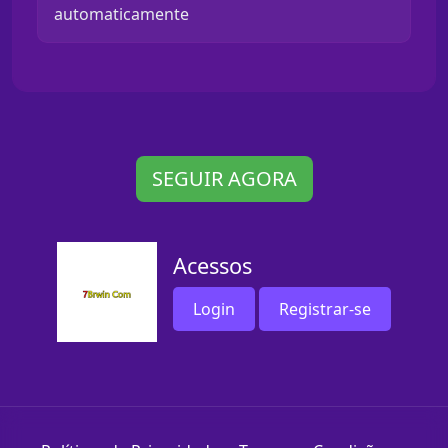
automaticamente
SEGUIR AGORA
Acessos
Login
Registrar-se