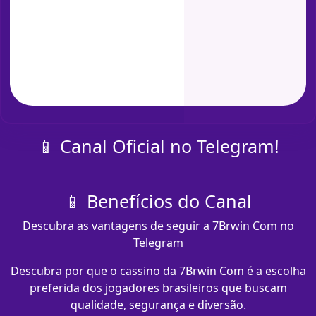
📱 Canal Oficial no Telegram!
📱 Benefícios do Canal
Descubra as vantagens de seguir a 7Brwin Com no
Telegram
Descubra por que o cassino da 7Brwin Com é a escolha
preferida dos jogadores brasileiros que buscam
qualidade, segurança e diversão.