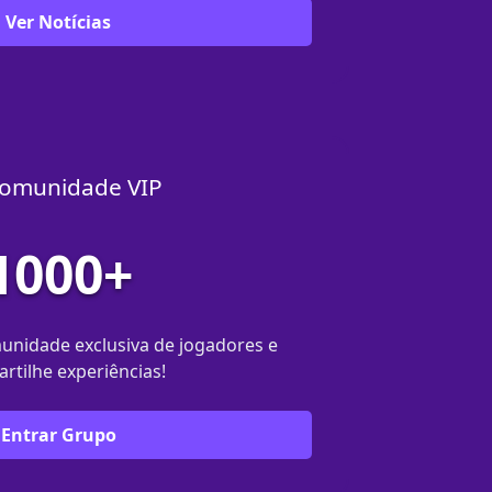
Ver Notícias
Comunidade VIP
1000+
unidade exclusiva de jogadores e
rtilhe experiências!
Entrar Grupo