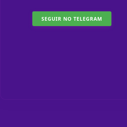
SEGUIR NO TELEGRAM