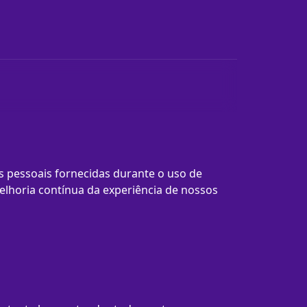
s pessoais fornecidas durante o uso de
elhoria contínua da experiência de nossos