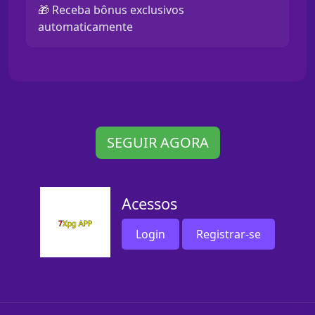
🎁 Receba bônus exclusivos
automaticamente
SEGUIR AGORA
Acessos
Login
Registrar-se