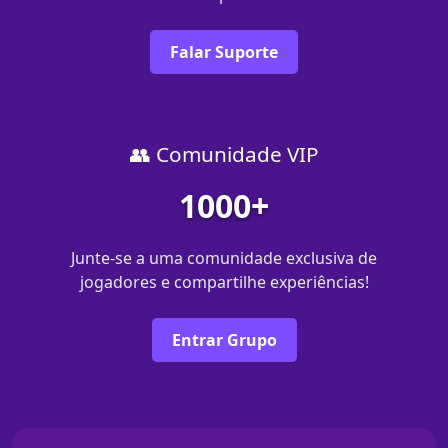
Falar Suporte
👥 Comunidade VIP
1000+
Junte-se a uma comunidade exclusiva de
jogadores e compartilhe experiências!
Entrar Grupo