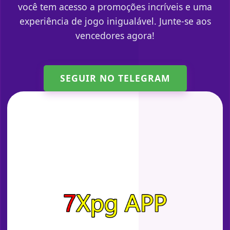
você tem acesso a promoções incríveis e uma
experiência de jogo inigualável. Junte-se aos
vencedores agora!
SEGUIR NO TELEGRAM