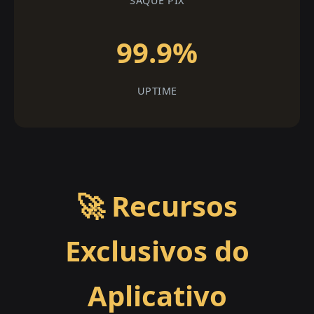
SAQUE PIX
99.9%
UPTIME
🚀 Recursos
Exclusivos do
Aplicativo