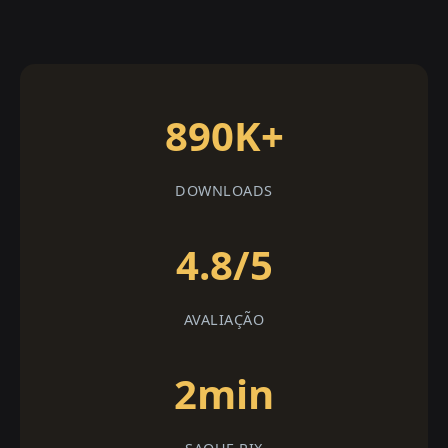
890K+
DOWNLOADS
4.8/5
AVALIAÇÃO
2min