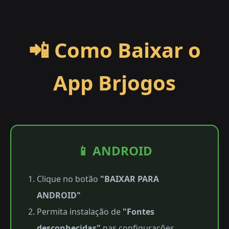
📲 Como Baixar o
App Brjogos
📱 ANDROID
Clique no botão
"BAIXAR PARA
ANDROID"
Permita instalação de
"Fontes
desconhecidas"
nas configurações