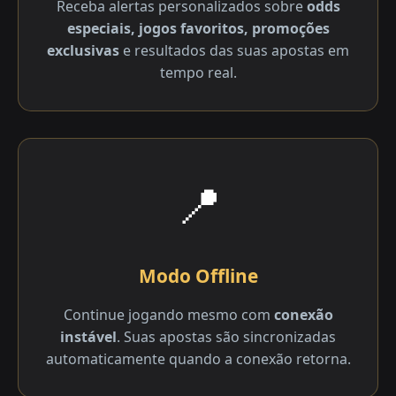
Receba alertas personalizados sobre
odds
especiais, jogos favoritos, promoções
exclusivas
e resultados das suas apostas em
tempo real.
📍
Modo Offline
Continue jogando mesmo com
conexão
instável
. Suas apostas são sincronizadas
automaticamente quando a conexão retorna.