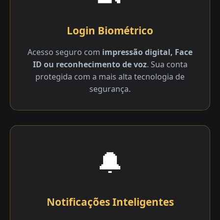
Login Biométrico
Acesso seguro com
impressão digital, Face
ID ou reconhecimento de voz
. Sua conta
protegida com a mais alta tecnologia de
segurança.
🔔
Notificações Inteligentes