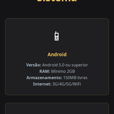
📱
Android
Versão:
Android 5.0 ou superior
RAM:
Mínimo 2GB
Armazenamento:
150MB livres
Internet:
3G/4G/5G/WiFi