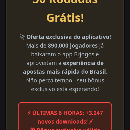
Grátis!
🚀
Oferta exclusiva do aplicativo!
Mais de
890.000 jogadores
já
baixaram o app Brjogos e
aproveitam a
experiência de
apostas mais rápida do Brasil
.
Não perca tempo - seu bônus
exclusivo está esperando!
⚡ ÚLTIMAS 6 HORAS: +3.247
novos downloads! ⚡