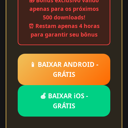
🎁 Bônus exclusivo válido
apenas para os próximos
500 downloads!
⏰ Restam apenas 4 horas
para garantir seu bônus
📱 BAIXAR ANDROID -
GRÁTIS
🍎 BAIXAR iOS -
GRÁTIS