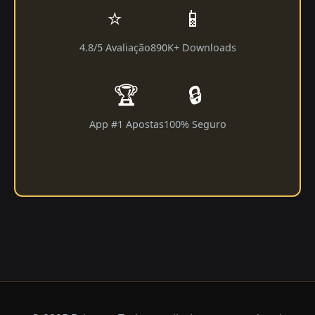
⭐
📱
4.8/5 Avaliação
890K+ Downloads
🏆
🔒
App #1 Apostas
100% Seguro